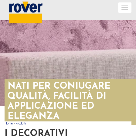
Togg
navig
NATI PER CONIUGARE
QUALITÀ, FACILITÀ DI
APPLICAZIONE ED
ELEGANZA
Home
»
Prodotti
TU SEI QUI
I DECORATIVI