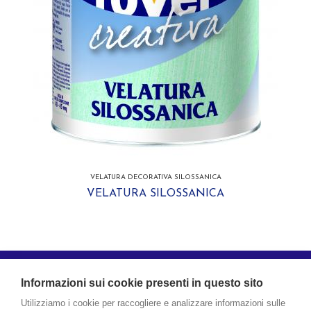
VELATURA DECORATIVA SILOSSANICA
VELATURA SILOSSANICA
ROVER è un marchio registrato di Boero Bartolomeo S.p.A. - Via Macaggi,
19 - 16121 Genova
Informazioni sui cookie presenti in questo sito
Società soggetta a direzione e coordinamento di CIN – CORPORAÇÃO
Utilizziamo i cookie per raccogliere e analizzare informazioni sulle
INDUSTRIAL DO NORTE, S.A.