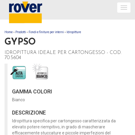
Togg
navig
Home
»
Prodotti
»
Fondi e finiture per interni
»
Idropitture
TU SEI QUI
GYPSO
IDROPITTURA IDEALE PER CARTONGESSO - COD.
70.5604
GAMMA COLORI
Bianco
DESCRIZIONE
Idropittura specifica per cartongesso caratterizzata da
elevato potere riempitivo, in grado di mascherare
efficacemente stuccature e piccole imperfezioni del