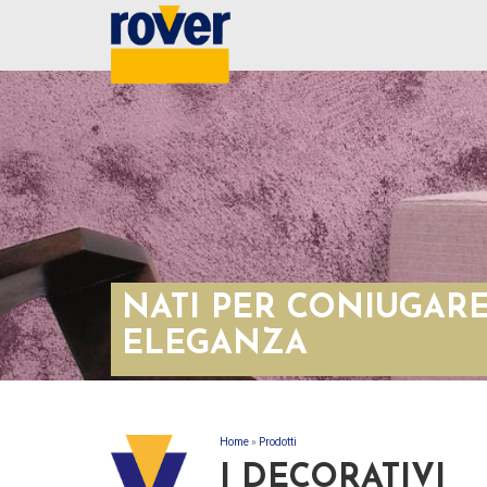
NATI PER CONIUGARE 
ELEGANZA
Home
»
Prodotti
TU SEI QUI
I DECORATIVI