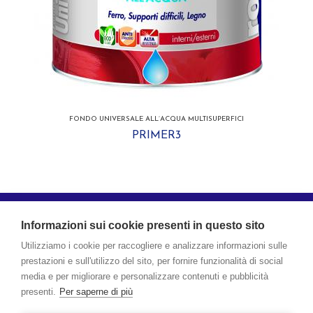
FONDO UNIVERSALE ALL’ACQUA MULTISUPERFICI
PRIMER3
ROVER è un marchio registrato di Boero Bartolomeo S.p.A. - Via Macaggi,
19 - 16121 Genova
Informazioni sui cookie presenti in questo sito
Società soggetta a direzione e coordinamento di CIN – CORPORAÇÃO
Utilizziamo i cookie per raccogliere e analizzare informazioni sulle
INDUSTRIAL DO NORTE, S.A.
prestazioni e sull'utilizzo del sito, per fornire funzionalità di social
media e per migliorare e personalizzare contenuti e pubblicità
E-mail:
sales.rover@boero.it
- P.I. 00267120103
presenti.
Per saperne di più