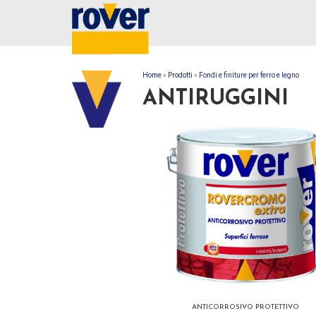
Home
»
Prodotti
»
Fondi e finiture per ferro e legno
TU SEI QUI
ANTIRUGGINI
ANTICORROSIVO PROTETTIVO