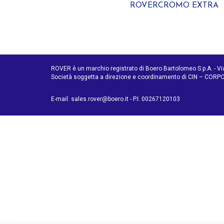
ROVERCROMO EXTRA
ROVER è un marchio registrato di Boero Bartolomeo S.p.A. - V
Società soggetta a direzione e coordinamento di CIN – CO
E-mail:
sales.rover@boero.it
- P.I. 00267120103