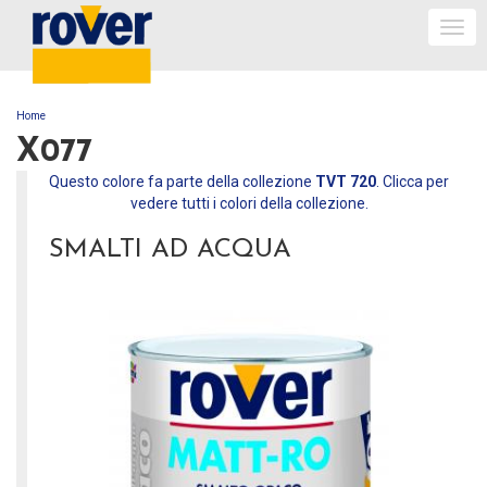
Togg
navi
Home
TU SEI QUI
X077
Questo colore fa parte della collezione
TVT 720
. Clicca per
vedere tutti i colori della collezione.
SMALTI AD ACQUA