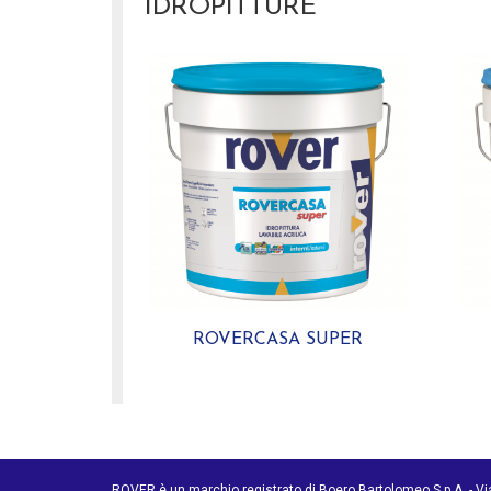
IDROPITTURE
ROVERCASA SUPER
ROVER è un marchio registrato di Boero Bartolomeo S.p.A. - V