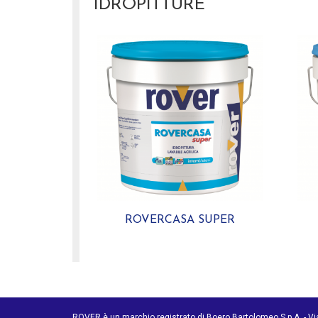
IDROPITTURE
ROVERCASA SUPER
ROVER è un marchio registrato di Boero Bartolomeo S.p.A. - V