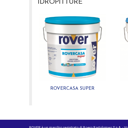
IDROPITTURE
ROVERCASA SUPER
ROVER è un marchio registrato di Boero Bartolomeo S.p.A. - V