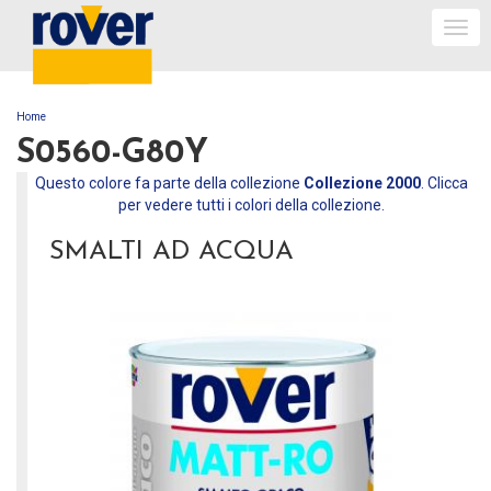
Togg
navi
Home
TU SEI QUI
S0560-G80Y
Questo colore fa parte della collezione
Collezione 2000
. Clicca
per vedere tutti i colori della collezione.
SMALTI AD ACQUA