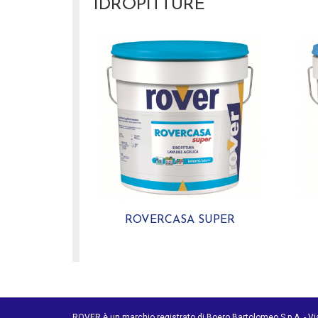
IDROPITTURE
ROVERCASA SUPER
ROVER è un marchio registrato di Boero Bartolomeo S.p.A. - V