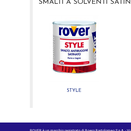
SMALTI A SOLVENTI SATIN
STYLE
ROVER è un marchio registrato di Boero Bartolomeo S.p.A. - V