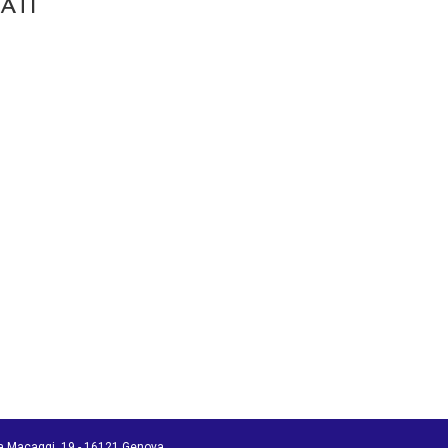
ATI
ia Macaggi, 19 - 16121 Genova