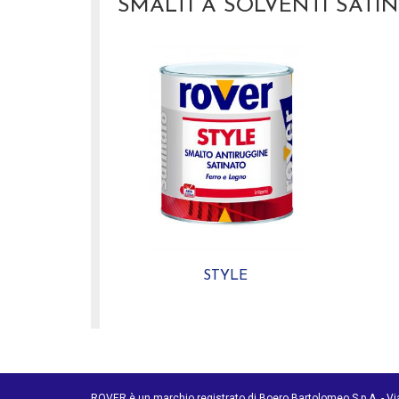
SMALTI A SOLVENTI SATIN
STYLE
ROVER è un marchio registrato di Boero Bartolomeo S.p.A. - V