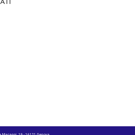
ATI
ia Macaggi, 19 - 16121 Genova