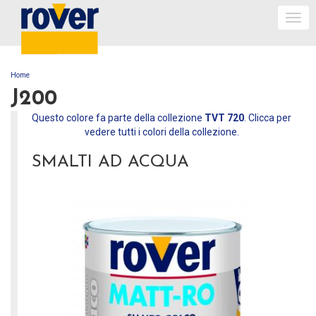
Togg
navi
Home
TU SEI QUI
J200
Questo colore fa parte della collezione
TVT 720
. Clicca per
vedere tutti i colori della collezione.
SMALTI AD ACQUA