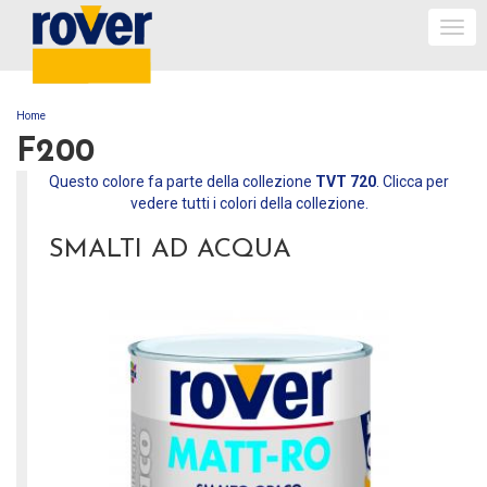
Togg
navi
Home
TU SEI QUI
F200
Questo colore fa parte della collezione
TVT 720
. Clicca per
vedere tutti i colori della collezione.
SMALTI AD ACQUA