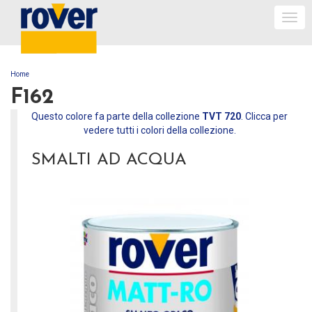
Togg
navi
Home
TU SEI QUI
F162
Questo colore fa parte della collezione
TVT 720
. Clicca per
vedere tutti i colori della collezione.
SMALTI AD ACQUA