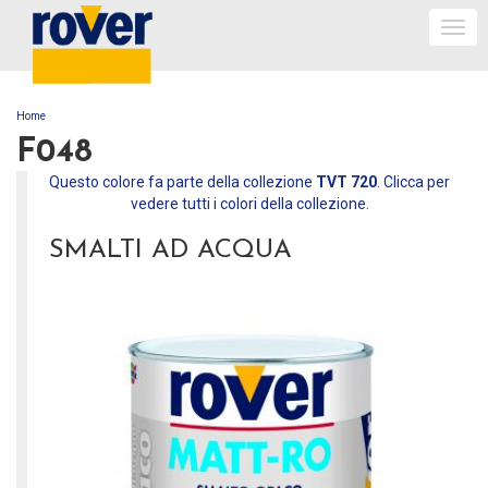
Togg
navi
Home
TU SEI QUI
F048
Questo colore fa parte della collezione
TVT 720
. Clicca per
vedere tutti i colori della collezione.
SMALTI AD ACQUA